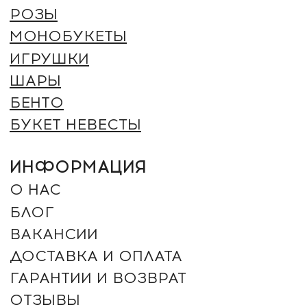
СПОСОБЫ ОПЛАТЫ:
+7 (961) 942-42-42
ЗАКАЗАТЬ ЗВОНОК
г. Оренбург, Северный проезд 25
г. Оренбург, Салмышская 71. ТРЦ "КИТ" (угол ул.
Салмышская и Карпова)
г. Оренбург, Пролетарская 275
г. Оренбург, посёлок Ленина, Губернская улица 74
2012 - 2026 © ROMANTIC (Произносится как
Романтик – ударение на “И”). Все права защищены.
Незаконное копирование преследуется по закону.
ИП ДЕРЕВЯНКИН ЮРИЙ СЕРГЕЕВИЧ
ИНН: 564304962880 / ОГРН
325080000018368