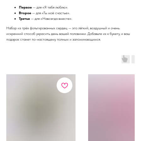
Первое
— для «Я тебя люблю».
Второе
— для «Ты моё счастье».
Третье
— для «Навсегда вместе».
Набор из трёх фольгированных сердец — это лёгкий, воздушный и очень
искренний способ украсить день вашей половинки. Добавьте их к букету, и ваш
подарок станет по-настоящему полным и запоминающимся.
КАТАЛОГ
АКЦИИ
СБОРНЫЕ БУКЕТЫ
КОМПОЗИЦИИ
РОЗЫ
МОНОБУКЕТЫ
ИГРУШКИ