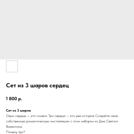
Сет из 3 шаров сердец
1 800
р.
Сет из 3 шаров
Одно сердце — это символ. Три сердца — это уже история. Создайте свою
собственную романтическую инсталляцию с этим набором ко Дню Святого
Валентина.
Почему три?