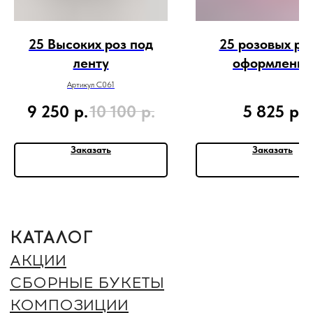
ШАРЫ
БЕНТО
25 Высоких роз под
25 розовых роз
БУКЕТ НЕВЕСТЫ
ленту
оформлении
ИНФОРМАЦИЯ
Артикул C061
О НАС
9 250
р.
10 100
р.
5 825
р.
БЛОГ
ВАКАНСИИ
ДОСТАВКА И ОПЛАТА
Заказать
Заказать
ГАРАНТИИ И ВОЗВРАТ
ОТЗЫВЫ
КОНТАКТЫ
РЕКВИЗИТЫ
ДОКУМЕНТЫ
ПОЛИТИКА ОБРАБОТКИ
ПЕРСОНАЛЬНЫХ ДАННЫХ
СОГЛАСИЕ ОБРАБОТКИ
ПЕРСОНАЛЬНЫХ ДАННЫХ
ОФЕРТА