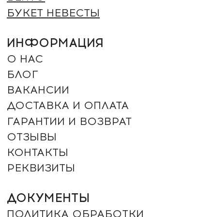
ОФЕРТА
СПОСОБЫ ОПЛАТЫ:
+7 (961) 942-42-42
ЗАКАЗАТЬ ЗВОНОК
г. Оренбург, Северный проезд 25
г. Оренбург, Салмышская 71. ТРЦ "КИТ" (угол ул.
Салмышская и Карпова)
г. Оренбург, Пролетарская 275
г. Оренбург, посёлок Ленина, Губернская улица 74
2012 - 2026 © ROMANTIC (Произносится как
Романтик – ударение на “И”). Все права защищены.
Незаконное копирование преследуется по закону.
ИП ДЕРЕВЯНКИН ЮРИЙ СЕРГЕЕВИЧ
ИНН: 564304962880 / ОГРН
325080000018368