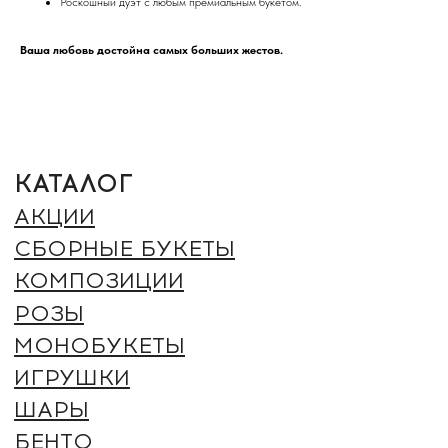
Роскошный дуэт с любым премиальным букетом.
ИГРУШКИ
ШАРЫ
Ваша любовь достойна самых больших жестов.
БЕНТО
БУКЕТ НЕВЕСТЫ
ИНФОРМАЦИЯ
О НАС
БЛОГ
ВАКАНСИИ
ДОСТАВКА И ОПЛАТА
ГАРАНТИИ И ВОЗВРАТ
ОТЗЫВЫ
КОНТАКТЫ
РЕКВИЗИТЫ
ДОКУМЕНТЫ
ПОЛИТИКА ОБРАБОТКИ
ПЕРСОНАЛЬНЫХ ДАННЫХ
СОГЛАСИЕ ОБРАБОТКИ
ПЕРСОНАЛЬНЫХ ДАННЫХ