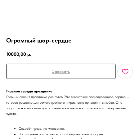
Огромный шар-сердце
10000,00
р.
Заказать
Главное сердце праздника
Главный акцент праздника уже готов. Это гигантское фольгированное сердце —
КАТАЛОГ
готовое решение для самого громкого и красивого признания в любви. Оно
АКЦИИ
задаст тон всему вечеру и останется в памяти как символ ваших безграничных
чувств.
СБОРНЫЕ БУКЕТЫ
КОМПОЗИЦИИ
РОЗЫ
Создаёт праздник мгновенно.
Воплощение романтики в самой выразительной форме.
МОНОБУКЕТЫ