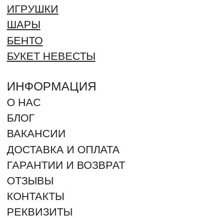
+7 (961) 942-42-42
ЗАКАЗАТЬ ЗВОНОК
г. Оренбург, Северный проезд 25
г. Оренбург, Салмышская 71. ТРЦ "КИТ" (угол ул.
Салмышская и Карпова)
г. Оренбург, Пролетарская 275
г. Оренбург, посёлок Ленина, Губернская улица 74
2012 - 2026 © ROMANTIC (Произносится как Романтик –
ударение на “И”). Все права защищены. Незаконное
копирование преследуется по закону.
ИП ДЕРЕВЯНКИН ЮРИЙ СЕРГЕЕВИЧ
ИНН: 564304962880 / ОГРН 325080000018368