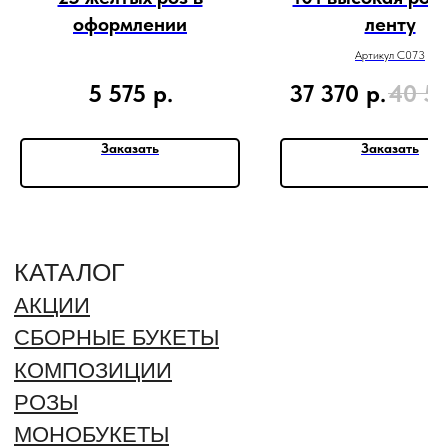
БУКЕТ НЕВЕСТЫ
оформлении
ленту
Артикул C073
ИНФОРМАЦИЯ
О НАС
5 575
р.
37 370
р.
40 5
БЛОГ
ВАКАНСИИ
Заказать
Заказать
ДОСТАВКА И ОПЛАТА
ГАРАНТИИ И ВОЗВРАТ
ОТЗЫВЫ
КОНТАКТЫ
РЕКВИЗИТЫ
ДОКУМЕНТЫ
ПОЛИТИКА ОБРАБОТКИ
ПЕРСОНАЛЬНЫХ ДАННЫХ
СОГЛАСИЕ ОБРАБОТКИ
ПЕРСОНАЛЬНЫХ ДАННЫХ
ОФЕРТА
СПОСОБЫ ОПЛАТЫ: