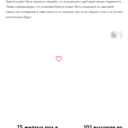
букета может быть немного изменён, но концепция и цветовая гамма сохранятся.
Также информируем, что упаковка букета может быть изменена по цветовой
гамме или материалу в зависимости от наличия, при этом общий стиль и эстетика
композиции будут.
КАТАЛОГ
АКЦИИ
СБОРНЫЕ БУКЕТЫ
КОМПОЗИЦИИ
РОЗЫ
МОНОБУКЕТЫ
ИГРУШКИ
ШАРЫ
25 желтых роз в
101 высокая роз
БЕНТО