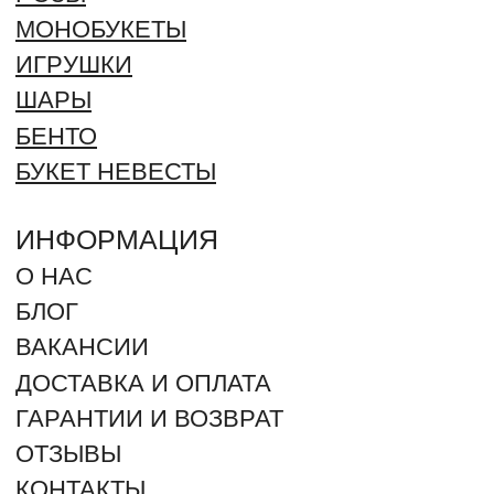
СПОСОБЫ ОПЛАТЫ:
+7 (961) 942-42-42
ЗАКАЗАТЬ ЗВОНОК
г. Оренбург, Северный проезд 25
г. Оренбург, Салмышская 71. ТРЦ "КИТ" (угол ул.
Салмышская и Карпова)
г. Оренбург, Пролетарская 275
г. Оренбург, посёлок Ленина, Губернская улица 74
2012 - 2026 © ROMANTIC (Произносится как Романтик –
ударение на “И”). Все права защищены. Незаконное
копирование преследуется по закону.
ИП ДЕРЕВЯНКИН ЮРИЙ СЕРГЕЕВИЧ
ИНН: 564304962880 / ОГРН 325080000018368