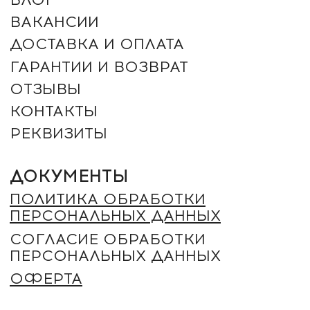
+7 (961) 942-42-42
ЗАКАЗАТЬ ЗВОНОК
г. Оренбург, Северный проезд 25
г. Оренбург, Салмышская 71. ТРЦ "КИТ" (угол ул.
Салмышская и Карпова)
г. Оренбург, Пролетарская 275
г. Оренбург, посёлок Ленина, Губернская улица 74
2012 - 2026 © ROMANTIC (Произносится как
Романтик – ударение на “И”). Все права защищены.
Незаконное копирование преследуется по закону.
ИП ДЕРЕВЯНКИН ЮРИЙ СЕРГЕЕВИЧ
ИНН: 564304962880 / ОГРН
325080000018368