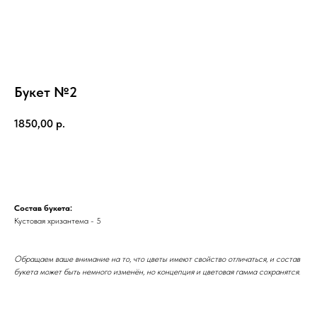
Букет №2
1850,00
р.
КАТАЛОГ
Заказать
АКЦИИ
СБОРНЫЕ БУКЕТЫ
КОМПОЗИЦИИ
Состав букета:
РОЗЫ
Кустовая хризантема - 5
МОНОБУКЕТЫ
ИГРУШКИ
Обращаем ваше внимание на то, что цветы имеют свойство отличаться, и состав
ШАРЫ
букета может быть немного изменён, но концепция и цветовая гамма сохранятся.
БЕНТО
БУКЕТ НЕВЕСТЫ