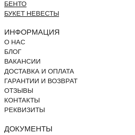
ПЕРСОНАЛЬНЫХ ДАННЫХ
ОФЕРТА
СПОСОБЫ ОПЛАТЫ:
+7 (961) 942-42-42
ЗАКАЗАТЬ ЗВОНОК
г. Оренбург, Северный проезд 25
г. Оренбург, Салмышская 71. ТРЦ "КИТ" (угол ул.
Салмышская и Карпова)
г. Оренбург, Пролетарская 275
г. Оренбург, посёлок Ленина, Губернская улица 74
2012 - 2026 © ROMANTIC (Произносится как Романтик –
ударение на “И”). Все права защищены. Незаконное
копирование преследуется по закону.
ИП ДЕРЕВЯНКИН ЮРИЙ СЕРГЕЕВИЧ
ИНН: 564304962880 / ОГРН 325080000018368