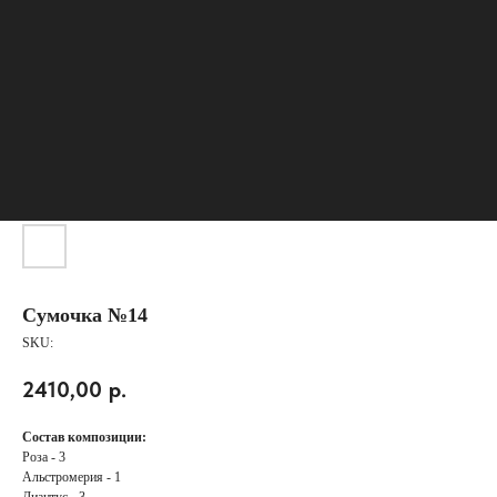
Сумочка №14
SKU:
КАТАЛОГ
2410,00
р.
АКЦИИ
СБОРНЫЕ БУКЕТЫ
Состав композиции:
КОМПОЗИЦИИ
Роза - 3
РОЗЫ
Альстромерия - 1
Диантус - 3