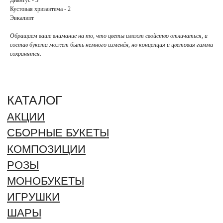
МОНОБУКЕТЫ
Кустовая хризантема - 2
ИГРУШКИ
Эвкалипт
ШАРЫ
БЕНТО
Обращаем ваше внимание на то, что цветы имеют свойство отличаться, и
состав букета может быть немного изменён, но концепция и цветовая гамма
БУКЕТ НЕВЕСТЫ
сохранятся.
ИНФОРМАЦИЯ
О НАС
БЛОГ
ВАКАНСИИ
ДОСТАВКА И ОПЛАТА
ГАРАНТИИ И ВОЗВРАТ
ОТЗЫВЫ
КОНТАКТЫ
РЕКВИЗИТЫ
ДОКУМЕНТЫ
ПОЛИТИКА ОБРАБОТКИ
ПЕРСОНАЛЬНЫХ ДАННЫХ
СОГЛАСИЕ ОБРАБОТКИ