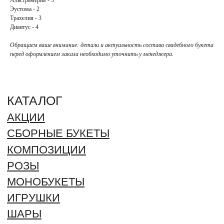
МОНОБУКЕТЫ
Эустома - 2
ИГРУШКИ
Трахелия - 3
ШАРЫ
Диантус - 4
БЕНТО
Обращаем ваше внимание: детали и актуальность состава свадебного букета
БУКЕТ НЕВЕСТЫ
перед оформлением заказа необходимо уточнить у менеджера.
ИНФОРМАЦИЯ
О НАС
БЛОГ
ВАКАНСИИ
ДОСТАВКА И ОПЛАТА
ГАРАНТИИ И ВОЗВРАТ
ОТЗЫВЫ
КОНТАКТЫ
РЕКВИЗИТЫ
ДОКУМЕНТЫ
ПОЛИТИКА ОБРАБОТКИ
ПЕРСОНАЛЬНЫХ ДАННЫХ
СОГЛАСИЕ ОБРАБОТКИ