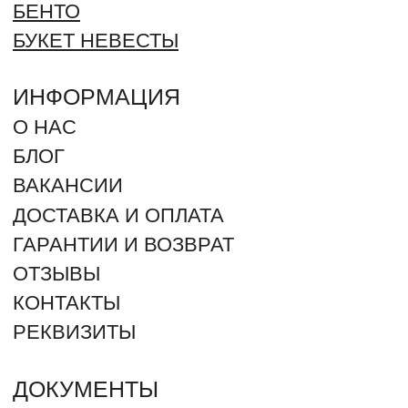
ПЕРСОНАЛЬНЫХ ДАННЫХ
ОФЕРТА
СПОСОБЫ ОПЛАТЫ:
+7 (961) 942-42-42
ЗАКАЗАТЬ ЗВОНОК
г. Оренбург, Северный проезд 25
г. Оренбург, Салмышская 71. ТРЦ "КИТ" (угол ул.
Салмышская и Карпова)
г. Оренбург, Пролетарская 275
г. Оренбург, посёлок Ленина, Губернская улица 74
2012 - 2026 © ROMANTIC (Произносится как Романтик –
ударение на “И”). Все права защищены. Незаконное
копирование преследуется по закону.
ИП ДЕРЕВЯНКИН ЮРИЙ СЕРГЕЕВИЧ
ИНН: 564304962880 / ОГРН 325080000018368