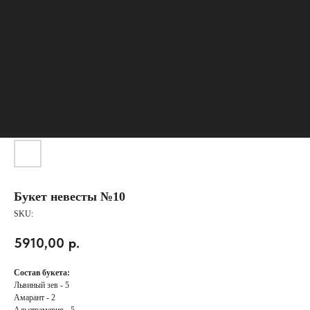
Букет невесты №10
SKU:
КАТАЛОГ
5910,00
р.
АКЦИИ
СБОРНЫЕ БУКЕТЫ
Состав букета:
КОМПОЗИЦИИ
Львиный зев - 5
РОЗЫ
Амарант - 2
Альстрамерия - 5