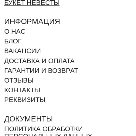
ОФЕРТА
СПОСОБЫ ОПЛАТЫ:
+7 (961) 942-42-42
ЗАКАЗАТЬ ЗВОНОК
г. Оренбург, Северный проезд 25
г. Оренбург, Салмышская 71. ТРЦ "КИТ" (угол ул.
Салмышская и Карпова)
г. Оренбург, Пролетарская 275
г. Оренбург, посёлок Ленина, Губернская улица 74
2012 - 2026 © ROMANTIC (Произносится как Романтик –
ударение на “И”). Все права защищены. Незаконное
копирование преследуется по закону.
ИП ДЕРЕВЯНКИН ЮРИЙ СЕРГЕЕВИЧ
ИНН: 564304962880 / ОГРН 325080000018368